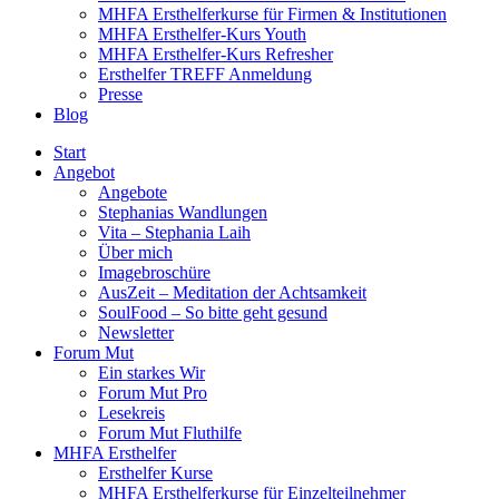
MHFA Ersthelferkurse für Firmen & Institutionen
MHFA Ersthelfer-Kurs Youth
MHFA Ersthelfer-Kurs Refresher
Ersthelfer TREFF Anmeldung
Presse
Blog
Start
Angebot
Angebote
Stephanias Wandlungen
Vita – Stephania Laih
Über mich
Imagebroschüre
AusZeit – Meditation der Achtsamkeit
SoulFood – So bitte geht gesund
Newsletter
Forum Mut
Ein starkes Wir
Forum Mut Pro
Lesekreis
Forum Mut Fluthilfe
MHFA Ersthelfer
Ersthelfer Kurse
MHFA Ersthelferkurse für Einzelteilnehmer