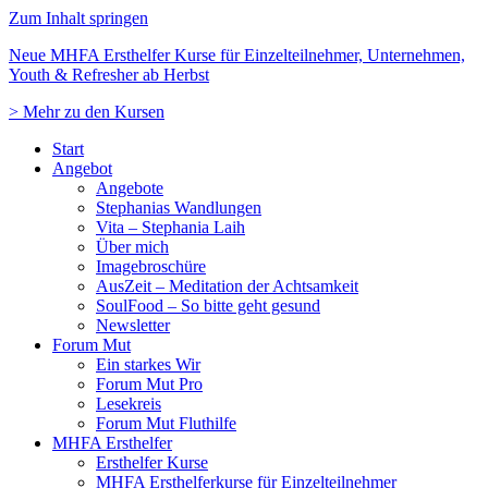
Zum Inhalt springen
Neue MHFA Ersthelfer Kurse für Einzelteilnehmer, Unternehmen,
Youth & Refresher ab Herbst
> Mehr zu den Kursen
Start
Angebot
Angebote
Stephanias Wandlungen
Vita – Stephania Laih
Über mich
Imagebroschüre
AusZeit – Meditation der Achtsamkeit
SoulFood – So bitte geht gesund
Newsletter
Forum Mut
Ein starkes Wir
Forum Mut Pro
Lesekreis
Forum Mut Fluthilfe
MHFA Ersthelfer
Ersthelfer Kurse
MHFA Ersthelferkurse für Einzelteilnehmer