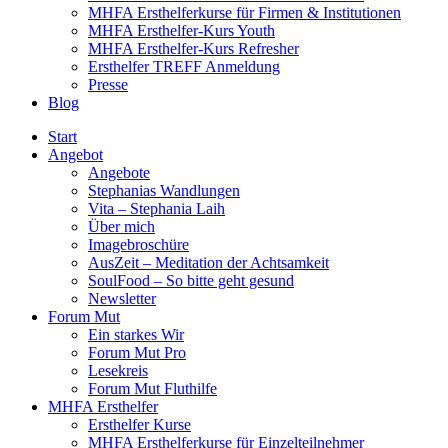
MHFA Ersthelferkurse für Firmen & Institutionen
MHFA Ersthelfer-Kurs Youth
MHFA Ersthelfer-Kurs Refresher
Ersthelfer TREFF Anmeldung
Presse
Blog
Start
Angebot
Angebote
Stephanias Wandlungen
Vita – Stephania Laih
Über mich
Imagebroschüre
AusZeit – Meditation der Achtsamkeit
SoulFood – So bitte geht gesund
Newsletter
Forum Mut
Ein starkes Wir
Forum Mut Pro
Lesekreis
Forum Mut Fluthilfe
MHFA Ersthelfer
Ersthelfer Kurse
MHFA Ersthelferkurse für Einzelteilnehmer