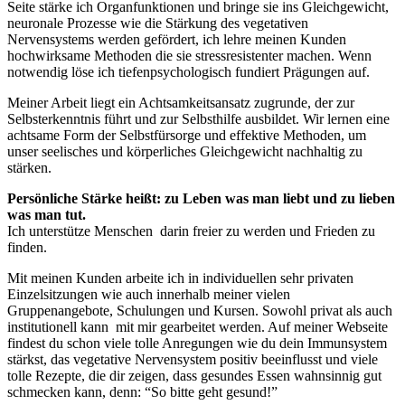
Seite stärke ich Organfunktionen und bringe sie ins Gleichgewicht,
neuronale Prozesse wie die Stärkung des vegetativen
Nervensystems werden gefördert, ich lehre meinen Kunden
hochwirksame Methoden die sie stressresistenter machen. Wenn
notwendig löse ich tiefenpsychologisch fundiert Prägungen auf.
Meiner Arbeit liegt ein Achtsamkeitsansatz zugrunde, der zur
Selbsterkenntnis führt und zur Selbsthilfe ausbildet. Wir lernen eine
achtsame Form der Selbstfürsorge und effektive Methoden, um
unser seelisches und körperliches Gleichgewicht nachhaltig zu
stärken.
Persönliche Stärke heißt: zu Leben was man liebt und zu lieben
was man tut.
Ich unterstütze Menschen darin freier zu werden und Frieden zu
finden.
Mit meinen Kunden arbeite ich in individuellen sehr privaten
Einzelsitzungen wie auch innerhalb meiner vielen
Gruppenangebote, Schulungen und Kursen. Sowohl privat als auch
institutionell kann mit mir gearbeitet werden. Auf meiner Webseite
findest du schon viele tolle Anregungen wie du dein Immunsystem
stärkst, das vegetative Nervensystem positiv beeinflusst und viele
tolle Rezepte, die dir zeigen, dass gesundes Essen wahnsinnig gut
schmecken kann, denn: “So bitte geht gesund!”