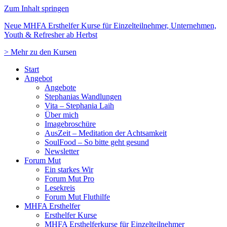
Zum Inhalt springen
Neue MHFA Ersthelfer Kurse für Einzelteilnehmer, Unternehmen,
Youth & Refresher ab Herbst
> Mehr zu den Kursen
Start
Angebot
Angebote
Stephanias Wandlungen
Vita – Stephania Laih
Über mich
Imagebroschüre
AusZeit – Meditation der Achtsamkeit
SoulFood – So bitte geht gesund
Newsletter
Forum Mut
Ein starkes Wir
Forum Mut Pro
Lesekreis
Forum Mut Fluthilfe
MHFA Ersthelfer
Ersthelfer Kurse
MHFA Ersthelferkurse für Einzelteilnehmer