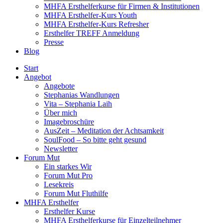
MHFA Ersthelferkurse für Firmen & Institutionen
MHFA Ersthelfer-Kurs Youth
MHFA Ersthelfer-Kurs Refresher
Ersthelfer TREFF Anmeldung
Presse
Blog
Start
Angebot
Angebote
Stephanias Wandlungen
Vita – Stephania Laih
Über mich
Imagebroschüre
AusZeit – Meditation der Achtsamkeit
SoulFood – So bitte geht gesund
Newsletter
Forum Mut
Ein starkes Wir
Forum Mut Pro
Lesekreis
Forum Mut Fluthilfe
MHFA Ersthelfer
Ersthelfer Kurse
MHFA Ersthelferkurse für Einzelteilnehmer