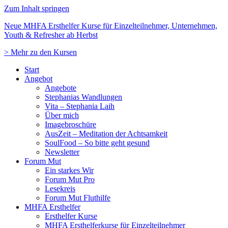
Zum Inhalt springen
Neue MHFA Ersthelfer Kurse für Einzelteilnehmer, Unternehmen,
Youth & Refresher ab Herbst
> Mehr zu den Kursen
Start
Angebot
Angebote
Stephanias Wandlungen
Vita – Stephania Laih
Über mich
Imagebroschüre
AusZeit – Meditation der Achtsamkeit
SoulFood – So bitte geht gesund
Newsletter
Forum Mut
Ein starkes Wir
Forum Mut Pro
Lesekreis
Forum Mut Fluthilfe
MHFA Ersthelfer
Ersthelfer Kurse
MHFA Ersthelferkurse für Einzelteilnehmer