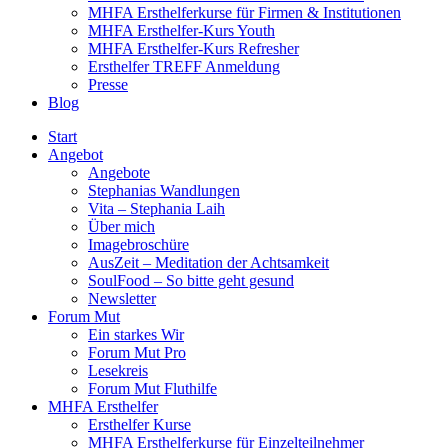
MHFA Ersthelferkurse für Firmen & Institutionen
MHFA Ersthelfer-Kurs Youth
MHFA Ersthelfer-Kurs Refresher
Ersthelfer TREFF Anmeldung
Presse
Blog
Start
Angebot
Angebote
Stephanias Wandlungen
Vita – Stephania Laih
Über mich
Imagebroschüre
AusZeit – Meditation der Achtsamkeit
SoulFood – So bitte geht gesund
Newsletter
Forum Mut
Ein starkes Wir
Forum Mut Pro
Lesekreis
Forum Mut Fluthilfe
MHFA Ersthelfer
Ersthelfer Kurse
MHFA Ersthelferkurse für Einzelteilnehmer