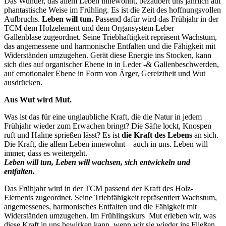
Das Wunder, das allem Leben innewohnt, bezaubert uns jährlich auf
phantastische Weise im Frühling. Es ist die Zeit des hoffnungsvollen
Aufbruchs.
Leben will tun.
Passend dafür wird das Frühjahr in der
TCM dem Holzelement und dem Organsystem Leber –
Gallenblase
zugeordnet. Seine Triebhaftigkeit repräsent Wachstum,
das angemessene
und harmonische Entfalten und die Fähigkeit mit
Widerständen umzugehen. Gerät diese Energie ins Stocken, kann
sich dies auf organischer Ebene in in Leder -& Gallenbeschwerden,
auf emotionaler Ebene in Form von Ärger, Gereiztheit und Wut
ausdrücken.
Aus Wut wird Mut.
Was ist das für eine unglaubliche Kraft, die die Natur in jedem
Frühjahr wieder zum Erwachen bringt? Die Säfte lockt, Knospen
ruft und Halme sprießen lässt? Es ist
die Kraft des Lebens
an sich.
Die Kraft, die allem Leben innewohnt – auch in uns. Leben will
immer, dass es weitergeht.
Leben will tun, Leben will wachsen, sich entwickeln und
entfalten.
Das Frühjahr wird in der TCM passend der Kraft des Holz-
Elements zugeordnet. Seine Triebfähigkeit repräsentiert Wachstum,
angemessenes, harmonisches Entfalten und die Fähigkeit mit
Widerständen umzugehen. Im Frühlingskurs Mut erleben wir, was
diese Kraft in uns bewirken kann, wenn wir sie wieder ins Fließen