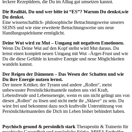
leckere Rezeptideen, die Du im Alltag gut umsetzen kannst.
Die Realität, Du und wer bitte ist “ES”? Warum Du denkst,wie
Du denkst.
Eine wissenschaftlich- philosophische Betrachtungsweise unseres
SEINS und wie eine erweiterte Betrachtungsweise uns neue
Handlungsspielräume ermöglicht.
Deine Wut wird zu Mut – Umgang mit negativen Emotionen.
Wenn Du Deine Wut auf den Kopf stellst wird Mut daraus. Du
lernst einen komplett neuen Umgang mit Wut –Ärger-Frust und wie
Du die diese Gefühle in kreative Energie und neue Möglichkeiten
wandeln kannst.
Der Reigen der Dämonen – Das Wesen der Schatten und wie
Du ihre Energie nutzen lernst.
Der innere Kritiker, der Tyrann und andere „Rollen“, meist
unbewusster Persönlichkeitsanteile rauben uns viel Kraft,
Lebensfreude und Lebensenergie, wenn es uns nicht gelingt uns von
diesen „Rollen“ zu lösen und nicht mehr ihr „Sklave“ zu sein. Du
wirst frei und bekommst dazu noch kraftvolle Unterstützung von
Persönlichkeitsanteilen die Dich im Leben bisher behindert haben.
Psychisch gesund & persönlich stark
Therapeutin & Trainerin für
psychische Gesundheit und persönliche Stärke, MHFA Ersthelfer-