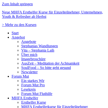
Zum Inhalt springen
Neue MHFA Ersthelfer Kurse für Einzelteilnehmer, Unternehmen,
Youth & Refresher ab Herbst
> Mehr zu den Kursen
Start
Angebot
Angebote
Stephanias Wandlungen
Vita – Stephania Laih
Über mich
Imagebroschüre
AusZeit – Meditation der Achtsamkeit
SoulFood – So bitte geht gesund
Newsletter
Forum Mut
Ein starkes Wir
Forum Mut Pro
Lesekreis
Forum Mut Fluthilfe
MHFA Ersthelfer
Ersthelfer Kurse
MHFA Ersthelferkurse für Einzelteilnehmer