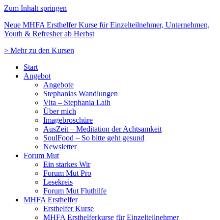
Zum Inhalt springen
Neue MHFA Ersthelfer Kurse für Einzelteilnehmer, Unternehmen,
Youth & Refresher ab Herbst
> Mehr zu den Kursen
Start
Angebot
Angebote
Stephanias Wandlungen
Vita – Stephania Laih
Über mich
Imagebroschüre
AusZeit – Meditation der Achtsamkeit
SoulFood – So bitte geht gesund
Newsletter
Forum Mut
Ein starkes Wir
Forum Mut Pro
Lesekreis
Forum Mut Fluthilfe
MHFA Ersthelfer
Ersthelfer Kurse
MHFA Ersthelferkurse für Einzelteilnehmer