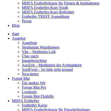
MHFA Ersthelferkurse für Firmen & Institutionen
MHFA Ersthelfer-Kurs Youth
MHFA Ersthelfer-Kurs Refresher
Ersthelfer TREFF Anmeldung
Presse
Blog
Start
Angebot
Angebote
Stephanias Wandlungen
Vita – Stephania Laih
Über mich
Imagebroschüre
AusZeit – Meditation der Achtsamkeit
SoulFood – So bitte geht gesund
Newsletter
Forum Mut
Ein starkes Wir
Forum Mut Pro
Lesekreis
Forum Mut Fluthilfe
MHFA Ersthelfer
Ersthelfer Kurse
MHFA Ersthelferkurse für Einzelteilnehmer