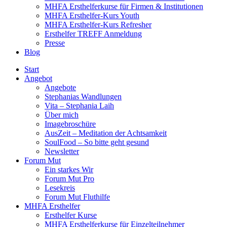
MHFA Ersthelferkurse für Firmen & Institutionen
MHFA Ersthelfer-Kurs Youth
MHFA Ersthelfer-Kurs Refresher
Ersthelfer TREFF Anmeldung
Presse
Blog
Start
Angebot
Angebote
Stephanias Wandlungen
Vita – Stephania Laih
Über mich
Imagebroschüre
AusZeit – Meditation der Achtsamkeit
SoulFood – So bitte geht gesund
Newsletter
Forum Mut
Ein starkes Wir
Forum Mut Pro
Lesekreis
Forum Mut Fluthilfe
MHFA Ersthelfer
Ersthelfer Kurse
MHFA Ersthelferkurse für Einzelteilnehmer