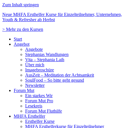
Zum Inhalt springen
Neue MHFA Ersthelfer Kurse für Einzelteilnehmer, Unternehmen,
Youth & Refresher ab Herbst
> Mehr zu den Kursen
Start
Angebot
Angebote
Stephanias Wandlungen
Vita – Stephania Laih
Über mich
Imagebroschüre
AusZeit – Meditation der Achtsamkeit
SoulFood – So bitte geht gesund
Newsletter
Forum Mut
Ein starkes Wir
Forum Mut Pro
Lesekreis
Forum Mut Fluthilfe
MHFA Ersthelfer
Ersthelfer Kurse
MHFA Ersthelferkurse für Einzelteilnehmer