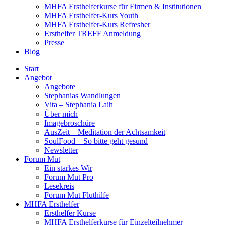
MHFA Ersthelferkurse für Firmen & Institutionen
MHFA Ersthelfer-Kurs Youth
MHFA Ersthelfer-Kurs Refresher
Ersthelfer TREFF Anmeldung
Presse
Blog
Start
Angebot
Angebote
Stephanias Wandlungen
Vita – Stephania Laih
Über mich
Imagebroschüre
AusZeit – Meditation der Achtsamkeit
SoulFood – So bitte geht gesund
Newsletter
Forum Mut
Ein starkes Wir
Forum Mut Pro
Lesekreis
Forum Mut Fluthilfe
MHFA Ersthelfer
Ersthelfer Kurse
MHFA Ersthelferkurse für Einzelteilnehmer