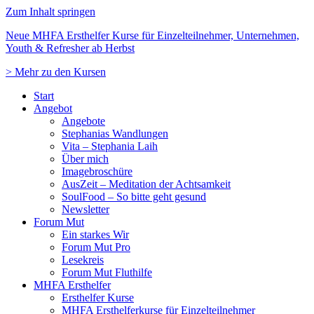
Zum Inhalt springen
Neue MHFA Ersthelfer Kurse für Einzelteilnehmer, Unternehmen,
Youth & Refresher ab Herbst
> Mehr zu den Kursen
Start
Angebot
Angebote
Stephanias Wandlungen
Vita – Stephania Laih
Über mich
Imagebroschüre
AusZeit – Meditation der Achtsamkeit
SoulFood – So bitte geht gesund
Newsletter
Forum Mut
Ein starkes Wir
Forum Mut Pro
Lesekreis
Forum Mut Fluthilfe
MHFA Ersthelfer
Ersthelfer Kurse
MHFA Ersthelferkurse für Einzelteilnehmer