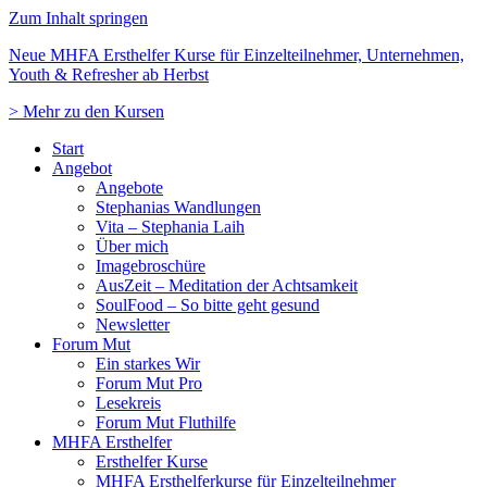
Zum Inhalt springen
Neue MHFA Ersthelfer Kurse für Einzelteilnehmer, Unternehmen,
Youth & Refresher ab Herbst
> Mehr zu den Kursen
Start
Angebot
Angebote
Stephanias Wandlungen
Vita – Stephania Laih
Über mich
Imagebroschüre
AusZeit – Meditation der Achtsamkeit
SoulFood – So bitte geht gesund
Newsletter
Forum Mut
Ein starkes Wir
Forum Mut Pro
Lesekreis
Forum Mut Fluthilfe
MHFA Ersthelfer
Ersthelfer Kurse
MHFA Ersthelferkurse für Einzelteilnehmer