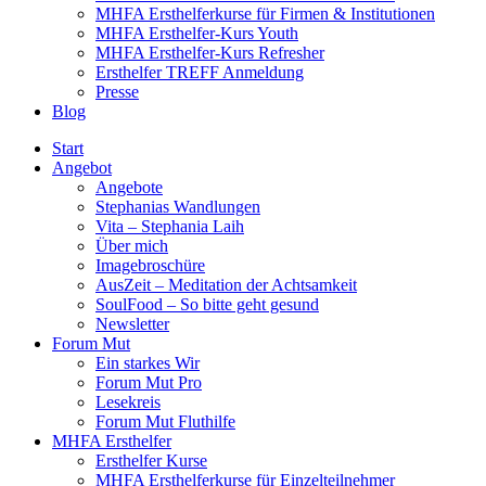
MHFA Ersthelferkurse für Firmen & Institutionen
MHFA Ersthelfer-Kurs Youth
MHFA Ersthelfer-Kurs Refresher
Ersthelfer TREFF Anmeldung
Presse
Blog
Start
Angebot
Angebote
Stephanias Wandlungen
Vita – Stephania Laih
Über mich
Imagebroschüre
AusZeit – Meditation der Achtsamkeit
SoulFood – So bitte geht gesund
Newsletter
Forum Mut
Ein starkes Wir
Forum Mut Pro
Lesekreis
Forum Mut Fluthilfe
MHFA Ersthelfer
Ersthelfer Kurse
MHFA Ersthelferkurse für Einzelteilnehmer