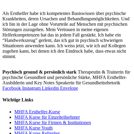
Als Ersthelfer habe ich kompetentes Basiswissen über psychische
Krankheiten, deren Ursachen und Behandlungsmöglichkeiten. Und
ich bin in der Lage ohne Vorurteile auf Menschen mit psychischen
Störungen zuzugehen. Mein Vertrauen in meine eigenen
Helferkompetenzen hat das in jedem Fall gestärkt. Ich habe ein
“Handwerkszeug” gerlent, das ich gut in psychisch schwierigen
Situationen anwenden kann. Ich weiss jetzt, wie ich auf Kollegen
zugehen kann, bei denen ich den Eindruck habe, dass etwas nicht
stimmt.
Psychisch gesund & persönlich stark
Therapeutin & Trainerin für
psychische Gesundheit und persönliche Stärke, MHFA Ersthelfer-
Aus­bild­er­in und Key Notes Speakerin für Gesundheits­rhetorik
Facebook
Instagram
Linkedin
Envelope
Wichtige Links
MHFA Ersthelfer-Kurse
MHFA Kurse für Einzelteilnehmer
MHFA Kurse für Firmen & Institutionen
MHFA Kurse Youth
MHFA Kurse Refresher