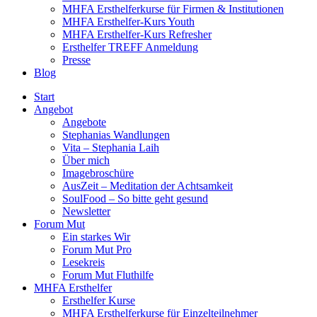
MHFA Ersthelferkurse für Firmen & Institutionen
MHFA Ersthelfer-Kurs Youth
MHFA Ersthelfer-Kurs Refresher
Ersthelfer TREFF Anmeldung
Presse
Blog
Start
Angebot
Angebote
Stephanias Wandlungen
Vita – Stephania Laih
Über mich
Imagebroschüre
AusZeit – Meditation der Achtsamkeit
SoulFood – So bitte geht gesund
Newsletter
Forum Mut
Ein starkes Wir
Forum Mut Pro
Lesekreis
Forum Mut Fluthilfe
MHFA Ersthelfer
Ersthelfer Kurse
MHFA Ersthelferkurse für Einzelteilnehmer