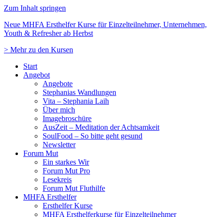
Zum Inhalt springen
Neue MHFA Ersthelfer Kurse für Einzelteilnehmer, Unternehmen,
Youth & Refresher ab Herbst
> Mehr zu den Kursen
Start
Angebot
Angebote
Stephanias Wandlungen
Vita – Stephania Laih
Über mich
Imagebroschüre
AusZeit – Meditation der Achtsamkeit
SoulFood – So bitte geht gesund
Newsletter
Forum Mut
Ein starkes Wir
Forum Mut Pro
Lesekreis
Forum Mut Fluthilfe
MHFA Ersthelfer
Ersthelfer Kurse
MHFA Ersthelferkurse für Einzelteilnehmer