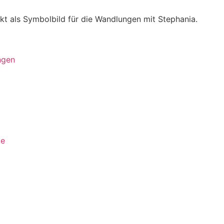
ngen
te