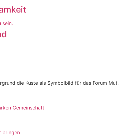
samkeit
 sein.
nd
tarken Gemeinschaft
t bringen