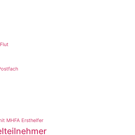
Flut
Postfach
it MHFA Ersthelfer
elteilnehmer