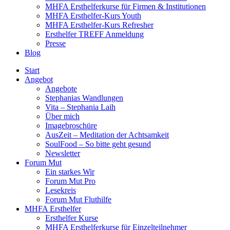
MHFA Ersthelferkurse für Firmen & Institutionen
MHFA Ersthelfer-Kurs Youth
MHFA Ersthelfer-Kurs Refresher
Ersthelfer TREFF Anmeldung
Presse
Blog
Start
Angebot
Angebote
Stephanias Wandlungen
Vita – Stephania Laih
Über mich
Imagebroschüre
AusZeit – Meditation der Achtsamkeit
SoulFood – So bitte geht gesund
Newsletter
Forum Mut
Ein starkes Wir
Forum Mut Pro
Lesekreis
Forum Mut Fluthilfe
MHFA Ersthelfer
Ersthelfer Kurse
MHFA Ersthelferkurse für Einzelteilnehmer