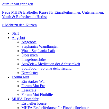
Zum Inhalt springen
Neue MHFA Ersthelfer Kurse für Einzelteilnehmer, Unternehmen,
Youth & Refresher ab Herbst
> Mehr zu den Kursen
Start
Angebot
Angebote
Stephanias Wandlungen
Vita – Stephania Laih
Über mich
Imagebroschüre
AusZeit – Meditation der Achtsamkeit
SoulFood – So bitte geht gesund
Newsletter
Forum Mut
Ein starkes Wir
Forum Mut Pro
Lesekreis
Forum Mut Fluthilfe
MHFA Ersthelfer
Ersthelfer Kurse
MHFA Ersthelferkurse für Einzelteilnehmer