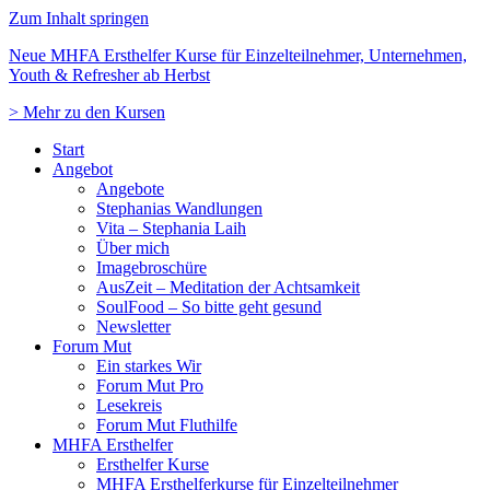
Zum Inhalt springen
Neue MHFA Ersthelfer Kurse für Einzelteilnehmer, Unternehmen,
Youth & Refresher ab Herbst
> Mehr zu den Kursen
Start
Angebot
Angebote
Stephanias Wandlungen
Vita – Stephania Laih
Über mich
Imagebroschüre
AusZeit – Meditation der Achtsamkeit
SoulFood – So bitte geht gesund
Newsletter
Forum Mut
Ein starkes Wir
Forum Mut Pro
Lesekreis
Forum Mut Fluthilfe
MHFA Ersthelfer
Ersthelfer Kurse
MHFA Ersthelferkurse für Einzelteilnehmer