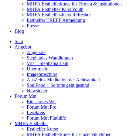
MHFA Ersthelferkurse für Firmen & Institutionen
MHFA Ersthelfer-Kurs Youth
MHFA Ersthelfer-Kurs Refresher
Ersthelfer TREFF Anmeldung
Presse
Blog
Start
Angebot
Angebote
Stephanias Wandlungen
Vita – Stephania Laih
Über mich
Imagebroschüre
AusZeit – Meditation der Achtsamkeit
SoulFood – So bitte geht gesund
Newsletter
Forum Mut
Ein starkes Wir
Forum Mut Pro
Lesekreis
Forum Mut Fluthilfe
MHFA Ersthelfer
Ersthelfer Kurse
MHFA Ersthelferkurse für Einzelteilnehmer