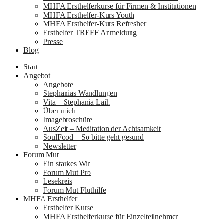
MHFA Ersthelferkurse für Firmen & Institutionen
MHFA Ersthelfer-Kurs Youth
MHFA Ersthelfer-Kurs Refresher
Ersthelfer TREFF Anmeldung
Presse
Blog
Start
Angebot
Angebote
Stephanias Wandlungen
Vita – Stephania Laih
Über mich
Imagebroschüre
AusZeit – Meditation der Achtsamkeit
SoulFood – So bitte geht gesund
Newsletter
Forum Mut
Ein starkes Wir
Forum Mut Pro
Lesekreis
Forum Mut Fluthilfe
MHFA Ersthelfer
Ersthelfer Kurse
MHFA Ersthelferkurse für Einzelteilnehmer