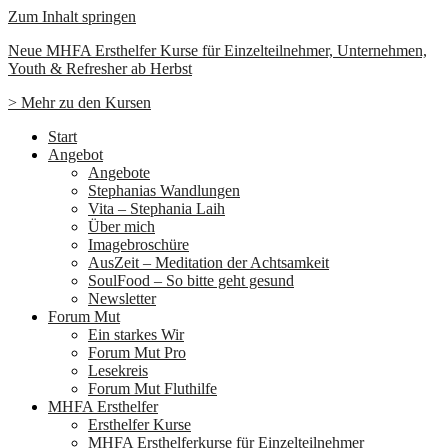
Zum Inhalt springen
Neue MHFA Ersthelfer Kurse für Einzelteilnehmer, Unternehmen,
Youth & Refresher ab Herbst
> Mehr zu den Kursen
Start
Angebot
Angebote
Stephanias Wandlungen
Vita – Stephania Laih
Über mich
Imagebroschüre
AusZeit – Meditation der Achtsamkeit
SoulFood – So bitte geht gesund
Newsletter
Forum Mut
Ein starkes Wir
Forum Mut Pro
Lesekreis
Forum Mut Fluthilfe
MHFA Ersthelfer
Ersthelfer Kurse
MHFA Ersthelferkurse für Einzelteilnehmer