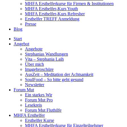
MHFA Ersthelferkurse für Firmen & Institutionen
MHFA Ersthelfer-Kurs Youth
MHFA Ersthelfer-Kurs Refresher
Ersthelfer TREFF Anmeldung
Presse
Blog
Start
Angebot
Angebote
Stephanias Wandlungen
Vita – Stephania Laih
Über mich
Imagebroschüre
AusZeit – Meditation der Achtsamkeit
SoulFood – So bitte geht gesund
Newsletter
Forum Mut
Ein starkes Wir
Forum Mut Pro
Lesekreis
Forum Mut Fluthilfe
MHFA Ersthelfer
Ersthelfer Kurse
MHFA Ersthelferkurse für Einzelteilnehmer