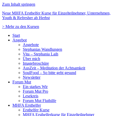
Zum Inhalt springen
Neue MHFA Ersthelfer Kurse für Einzelteilnehmer, Unternehmen,
Youth & Refresher ab Herbst
> Mehr zu den Kursen
Start
Angebot
Angebote
Stephanias Wandlungen
Vita – Stephania Laih
Über mich
Imagebroschüre
AusZeit – Meditation der Achtsamkeit
SoulFood – So bitte geht gesund
Newsletter
Forum Mut
Ein starkes Wir
Forum Mut Pro
Lesekreis
Forum Mut Fluthilfe
MHFA Ersthelfer
Ersthelfer Kurse
MHFA Ersthelferkurse für Einzelteilnehmer