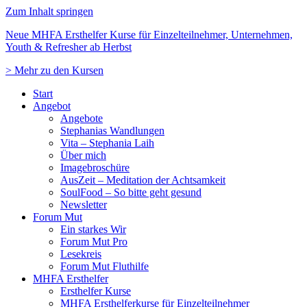
Zum Inhalt springen
Neue MHFA Ersthelfer Kurse für Einzelteilnehmer, Unternehmen,
Youth & Refresher ab Herbst
> Mehr zu den Kursen
Start
Angebot
Angebote
Stephanias Wandlungen
Vita – Stephania Laih
Über mich
Imagebroschüre
AusZeit – Meditation der Achtsamkeit
SoulFood – So bitte geht gesund
Newsletter
Forum Mut
Ein starkes Wir
Forum Mut Pro
Lesekreis
Forum Mut Fluthilfe
MHFA Ersthelfer
Ersthelfer Kurse
MHFA Ersthelferkurse für Einzelteilnehmer