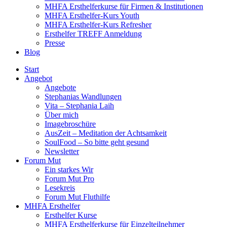
MHFA Ersthelferkurse für Firmen & Institutionen
MHFA Ersthelfer-Kurs Youth
MHFA Ersthelfer-Kurs Refresher
Ersthelfer TREFF Anmeldung
Presse
Blog
Start
Angebot
Angebote
Stephanias Wandlungen
Vita – Stephania Laih
Über mich
Imagebroschüre
AusZeit – Meditation der Achtsamkeit
SoulFood – So bitte geht gesund
Newsletter
Forum Mut
Ein starkes Wir
Forum Mut Pro
Lesekreis
Forum Mut Fluthilfe
MHFA Ersthelfer
Ersthelfer Kurse
MHFA Ersthelferkurse für Einzelteilnehmer