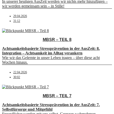
In unserer heutigen AusZeit werden wir nichts mehr hinzufügen –
wir werden gemeinsam sein – in Stille!
29.04.2026
31:12
MBSR – TEIL 8
Achtsamkeitsbasierte Stressprävention in der AusZeit: 8.
Integration – Achtsamkeit im Alltag verankern
Wie wir das Gelernte in unser Leben tragen – über diese acht
Wochen hinaus.
22.04.2026
30:02
MBSR – TEIL 7
Achtsamkeitsbasierte Stressprävention in der AusZeit: 7.
Selbstfürsorge und Mitgefühl
Freundlicher werden mit uns selbst. Grenzen wahrnehmen.