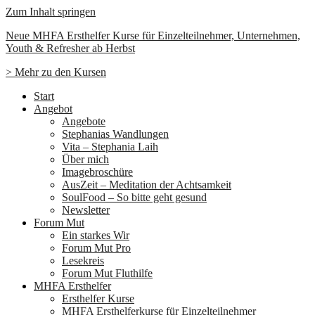
Zum Inhalt springen
Neue MHFA Ersthelfer Kurse für Einzelteilnehmer, Unternehmen,
Youth & Refresher ab Herbst
> Mehr zu den Kursen
Start
Angebot
Angebote
Stephanias Wandlungen
Vita – Stephania Laih
Über mich
Imagebroschüre
AusZeit – Meditation der Achtsamkeit
SoulFood – So bitte geht gesund
Newsletter
Forum Mut
Ein starkes Wir
Forum Mut Pro
Lesekreis
Forum Mut Fluthilfe
MHFA Ersthelfer
Ersthelfer Kurse
MHFA Ersthelferkurse für Einzelteilnehmer