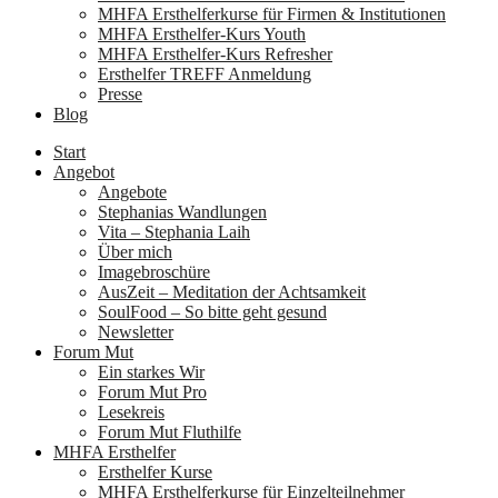
MHFA Ersthelferkurse für Firmen & Institutionen
MHFA Ersthelfer-Kurs Youth
MHFA Ersthelfer-Kurs Refresher
Ersthelfer TREFF Anmeldung
Presse
Blog
Start
Angebot
Angebote
Stephanias Wandlungen
Vita – Stephania Laih
Über mich
Imagebroschüre
AusZeit – Meditation der Achtsamkeit
SoulFood – So bitte geht gesund
Newsletter
Forum Mut
Ein starkes Wir
Forum Mut Pro
Lesekreis
Forum Mut Fluthilfe
MHFA Ersthelfer
Ersthelfer Kurse
MHFA Ersthelferkurse für Einzelteilnehmer