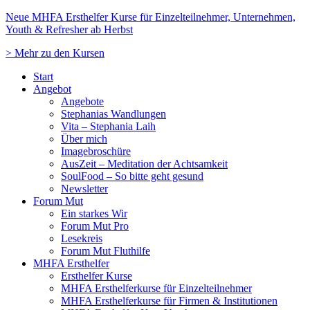
Zum
Neue MHFA Ersthelfer Kurse für Einzelteilnehmer, Unternehmen,
Inhalt
Youth & Refresher ab Herbst
springen
> Mehr zu den Kursen
Start
Angebot
Angebote
Stephanias Wandlungen
Vita – Stephania Laih
Über mich
Imagebroschüre
AusZeit – Meditation der Achtsamkeit
SoulFood – So bitte geht gesund
Newsletter
Forum Mut
Ein starkes Wir
Forum Mut Pro
Lesekreis
Forum Mut Fluthilfe
MHFA Ersthelfer
Ersthelfer Kurse
MHFA Ersthelferkurse für Einzelteilnehmer
MHFA Ersthelferkurse für Firmen & Institutionen