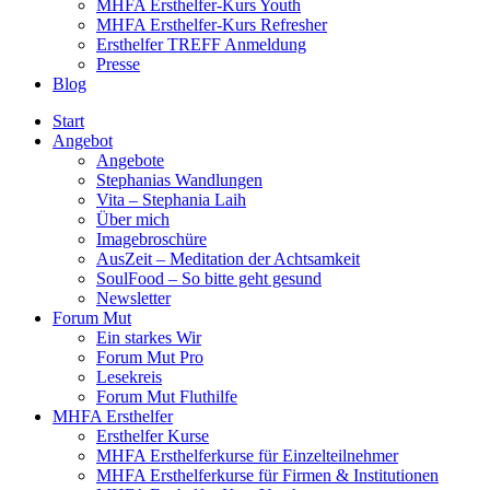
MHFA Ersthelfer-Kurs Youth
MHFA Ersthelfer-Kurs Refresher
Ersthelfer TREFF Anmeldung
Presse
Blog
Start
Angebot
Angebote
Stephanias Wandlungen
Vita – Stephania Laih
Über mich
Imagebroschüre
AusZeit – Meditation der Achtsamkeit
SoulFood – So bitte geht gesund
Newsletter
Forum Mut
Ein starkes Wir
Forum Mut Pro
Lesekreis
Forum Mut Fluthilfe
MHFA Ersthelfer
Ersthelfer Kurse
MHFA Ersthelferkurse für Einzelteilnehmer
MHFA Ersthelferkurse für Firmen & Institutionen