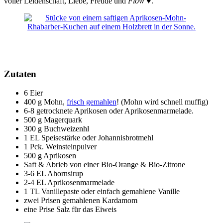
voller Leidenschaft, Liebe, Freude und
Flow
♥.
Zutaten
6 Eier
400 g Mohn,
frisch gemahlen
! (Mohn wird schnell muffig)
6-8 getrocknete Aprikosen oder Aprikosenmarmelade.
500 g Magerquark
300 g Buchweizenhl
1 EL Speisestärke oder Johannisbrotmehl
1 Pck. Weinsteinpulver
500 g Aprikosen
Saft & Abrieb von einer Bio-Orange & Bio-Zitrone
3-6 EL Ahornsirup
2-4 EL Aprikosenmarmelade
1 TL Vanillepaste oder einfach gemahlene Vanille
zwei Prisen gemahlenen Kardamom
eine Prise Salz für das Eiweis