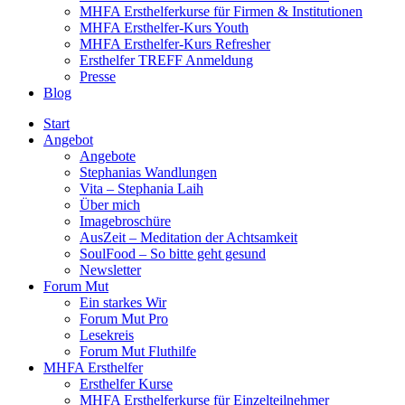
MHFA Ersthelferkurse für Firmen & Institutionen
MHFA Ersthelfer-Kurs Youth
MHFA Ersthelfer-Kurs Refresher
Ersthelfer TREFF Anmeldung
Presse
Blog
Start
Angebot
Angebote
Stephanias Wandlungen
Vita – Stephania Laih
Über mich
Imagebroschüre
AusZeit – Meditation der Achtsamkeit
SoulFood – So bitte geht gesund
Newsletter
Forum Mut
Ein starkes Wir
Forum Mut Pro
Lesekreis
Forum Mut Fluthilfe
MHFA Ersthelfer
Ersthelfer Kurse
MHFA Ersthelferkurse für Einzelteilnehmer