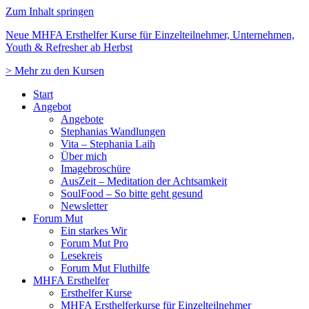
Zum Inhalt springen
Neue MHFA Ersthelfer Kurse für Einzelteilnehmer, Unternehmen,
Youth & Refresher ab Herbst
> Mehr zu den Kursen
Start
Angebot
Angebote
Stephanias Wandlungen
Vita – Stephania Laih
Über mich
Imagebroschüre
AusZeit – Meditation der Achtsamkeit
SoulFood – So bitte geht gesund
Newsletter
Forum Mut
Ein starkes Wir
Forum Mut Pro
Lesekreis
Forum Mut Fluthilfe
MHFA Ersthelfer
Ersthelfer Kurse
MHFA Ersthelferkurse für Einzelteilnehmer