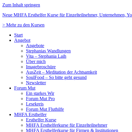
Zum Inhalt springen
Neue MHFA Ersthelfer Kurse für Einzelteilnehmer, Unternehmen, Yo
> Mehr zu den Kursen
Start
Angebot
Angebote
Stephanias Wandlungen
Vita – Stephania Laih
Über mich
Imagebroschüre
AusZeit – Meditation der Achtsamkeit
SoulFood – So bitte geht gesund
Newsletter
Forum Mut
Ein starkes Wir
Forum Mut Pro
Lesekreis
Forum Mut Fluthilfe
MHFA Ersthelfer
Ersthelfer Kurse
MHFA Ersthelferkurse für Einzelteilnehmer
MHFA Ersthelferkurse für Firmen & Institutionen