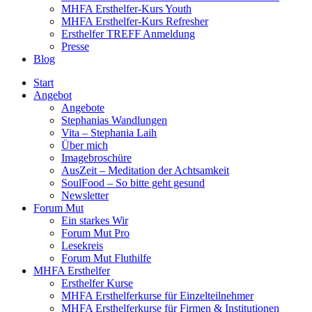
MHFA Ersthelfer-Kurs Youth
MHFA Ersthelfer-Kurs Refresher
Ersthelfer TREFF Anmeldung
Presse
Blog
Start
Angebot
Angebote
Stephanias Wandlungen
Vita – Stephania Laih
Über mich
Imagebroschüre
AusZeit – Meditation der Achtsamkeit
SoulFood – So bitte geht gesund
Newsletter
Forum Mut
Ein starkes Wir
Forum Mut Pro
Lesekreis
Forum Mut Fluthilfe
MHFA Ersthelfer
Ersthelfer Kurse
MHFA Ersthelferkurse für Einzelteilnehmer
MHFA Ersthelferkurse für Firmen & Institutionen