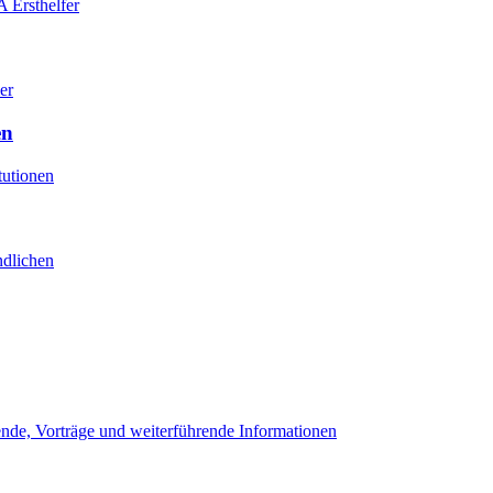
 Ersthelfer
er
en
tutionen
ndlichen
de, Vorträge und weiterführende Informationen